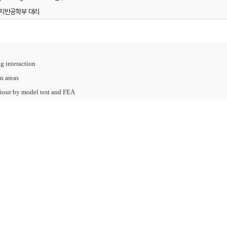
지반공학부 대리
g interaction
n areas
viour by model test and FEA