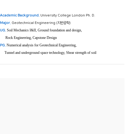
Academic Background.
University College London Ph. D.​
Major.
Geotechnical Engineering
(지반공학)
Soil Mechanics I&II
,
Ground foundation and design
,
UG.
Rock Engineering
, Capstone Design
Numerical analysis for Geotechnical Engineering
,
PG.
Tunnel and underground space technology,
Shear strength of soil